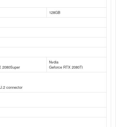
128GB
Nvdia
X 2080Super
Geforce RTX 2080Ti
U.2 connector