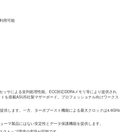
が利用可能
ロセッサによる並列処理性能。ECC対応DDR4メモリ等により提供され
プセットを搭載ASUS社製マザーボード。プロフェッショナル向けワークス
理性能を提供します。一方、ターボブースト機能による最大クロックは4.6GHz
ンシューマ製品にはない安定性とデータ保護機能を提供します。
なデスクトップ環境の実現が可能です。