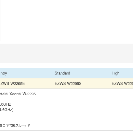
ntry
Standard
High
EZWS-W2295E
EZWS-W2295S
EZWS-W22
ntel® Xeon® W-2295
3.0GHz
4.6GHz)
18コア/36スレッド