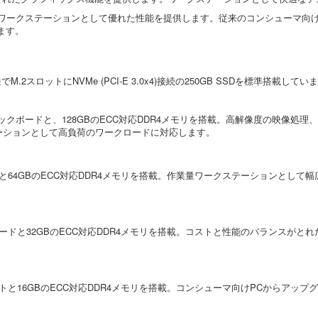
ル向けワークステーションとして優れた性能を提供します。従来のコンシューマ
ます。
ロットにNVMe (PCI-E 3.0x4)接続の250GB SSDを標準搭載してい
Tiグラフィックボードと、128GBのECC対応DDR4メモリを搭載。高解像度の
ーションとして高負荷のワークロードに対応します。
ックボードと64GBのECC対応DDR4メモリを搭載。作業量ワークステーションと
フィックボードと32GBのECC対応DDR4メモリを搭載。コストと性能のバラン
ィックボートと16GBのECC対応DDR4メモリを搭載。コンシューマ向けPCか