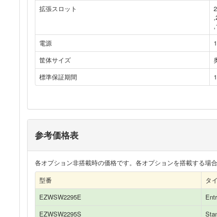
拡張スロット
2
,
,
電源
筐体サイズ
標準保証期間
参考価格表
各オプション非搭載時の価格です。各オプションを搭載する場
型番
タ
EZWSW2295E
Ent
EZWSW2295S
Sta