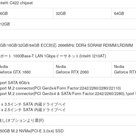
ntel® C422 chipset
16GB
32GB
64GB
512GB
8GB/16GB/32GB/64GB ECC対応 2666MHz DDR4 SDRAM RDIMM/LRDIMM
2ポート 1000Base-T LAN 1Gbpsイーサネット(Intel® I210AT)
vdia
Nvdia
Nvdia
eforce GTX 1660
Geforce RTX 2060
Geforce RT
port SATA 6Gb/s
port M.2 connector(PCI Gen3x4/Form Factor:2242/2260/2280/22110)
port M.2 connector(PCI Gen3x4 & SATA/Form Factor:2242/2260/2280),1port 
3 x 3.5インチ SATA 内蔵ドライブベイ
1 x 2.5インチ SATA 内蔵ドライブベイ
無し(オプションより選択)
50GB M.2 NVMe(PCI-E 3.0x4) SSD