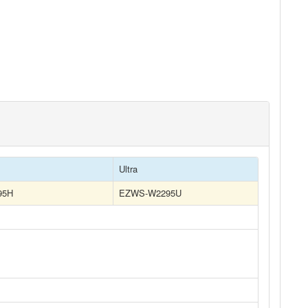
Ultra
95H
EZWS-W2295U