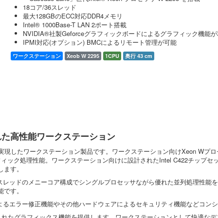
18コア/36スレッド
最大128GBのECC対応DDR4メモリ
Intel® 1000Base-T LAN 2ポート搭載
NVIDIA®社製Geforceグラフィックボードによるグラフィック機能
IPMI対応(オプション) BMCによるリモート管理が可能
ワークステーション
Xeob W 2295
1CPU
奥行 43 cm
に優れた高性能ワークステーション
を実現したワークステーション製品です。ワークステーション向けXeon Wプ
フィック処理性能。ワークステーション向けに設計されたIntel C422チッ
します。
セッサは18コア/36スレッドのメニーコア構成でシングルプロセッサながら優れた並列処
能です。
モリによるエラー修正機能やその他ハードウェアによるセキュリティ機能などコ
ランスのとれたグラフィックス機能を提供します。ワークステーションとして快適