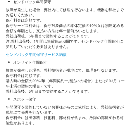
センドバック年間保守
故障が発生した場合、弊社内にて修理を行ないます。機器を弊社まで
お送りください。
保守料金は定額です。
保守サービス料金は、保守対象商品の本体定価の10％又は別途定める
金額を年額とし、支払い方法は年一括前払いとします。
弊社出荷後、5年目まで契約することができます。
注:弊社出荷後、1年間は無償保証期間です。センドバック年間保守に
契約していただく必要はありません。
センドバック年間保守サービス約款
オンサイト年間保守
故障が発生した場合、弊社技術者が現地にて、修理を行ないます。
保守料金は定額です。
購入時の金額の20％/年（年間契約一括払いの場合）または2％/月（一
年未満の契約の場合）です。
弊社出荷後、5年目まで契約することができます。
スポット保守
年間保守を契約していないお客様からのご依頼により、弊社技術者が
現地にて修理を行ないます。
保守料金には出張料、技術料、部材料が含まれ、故障の都度変わる可
能性があります。